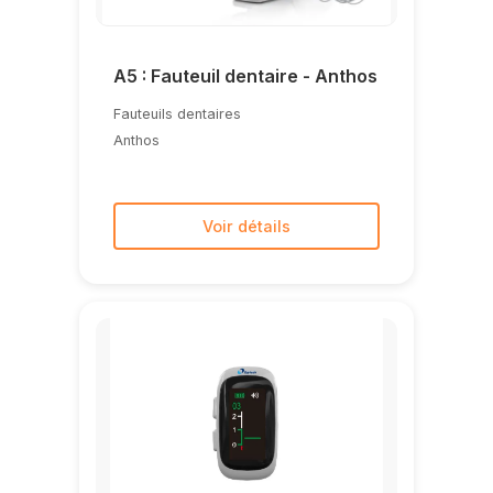
NSK
(1)
Olident
(5)
A5 : Fauteuil dentaire - Anthos
Refine
(2)
Fauteuils dentaires
Ritter
(3)
Anthos
Saevo
(1)
SDI
(10)
Siger
(3)
Voir détails
Spident
(11)
Stern Weber
(2)
Suntem
(1)
VOCO
(10)
WOODPECKER
(4)
Xpect Vision
(1)
Zhermack
(11)