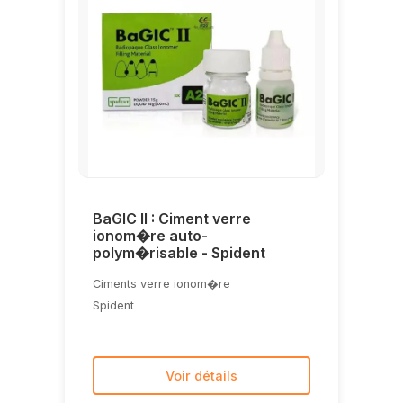
BaGIC II : Ciment verre
ionom�re auto-
polym�risable - Spident
Ciments verre ionom�re
Spident
Voir détails