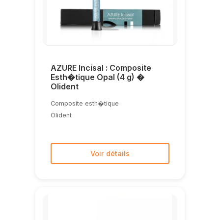
AZURE Incisal : Composite
Esth�tique Opal (4 g) �
Olident
Composite esth�tique
Olident
Voir détails