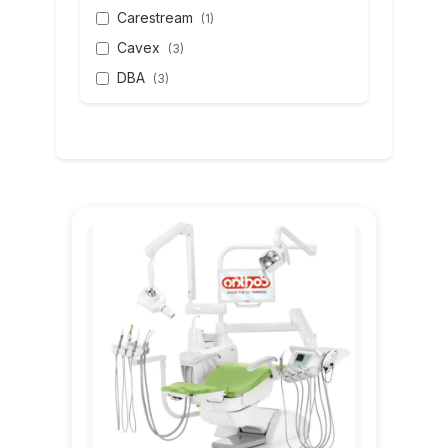
Carestream
(1)
Cavex
(3)
DBA
(3)
Dental Perfect
(1)
Diplomat Dental
(1)
DMG
(9)
Eighteeth
(5)
Euronda
(1)
GC
(9)
itena
(15)
Ivoclar
(8)
kavo
(3)
KULZER
(2)
LAFOMED
(1)
MELAG
(1)