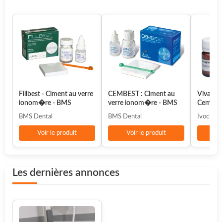
Fillbest - Ciment au verre
CEMBEST : Ciment au
Vivaglas
ionom�re - BMS
verre ionom�re - BMS
Cement
pour Fo
BMS Dental
BMS Dental
Ivoclar
IVOCL
Voir le produit
Voir le produit
Vo
Les dernières annonces