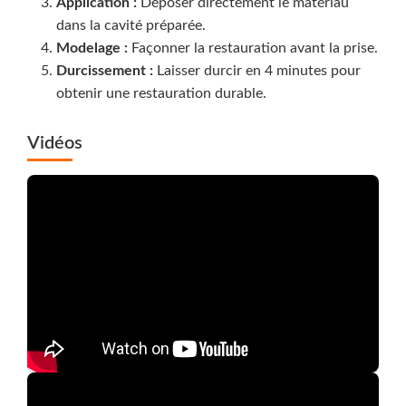
Application :
Déposer directement le matériau
dans la cavité préparée.
Modelage :
Façonner la restauration avant la prise.
Durcissement :
Laisser durcir en 4 minutes pour
obtenir une restauration durable.
Vidéos