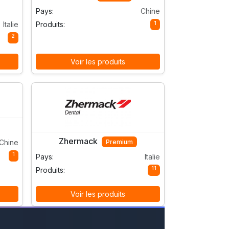
Pays:
Chine
Italie
1
Produits:
2
Voir les produits
Zhermack
Premium
Chine
1
Pays:
Italie
11
Produits:
Voir les produits