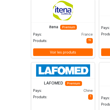
itena
Premium
Pays:
Produ
Pays:
France
15
Produits:
Voir les produits
LAFOMED
Premium
Pays:
Chine
1
Produits:
Pays:
Produ