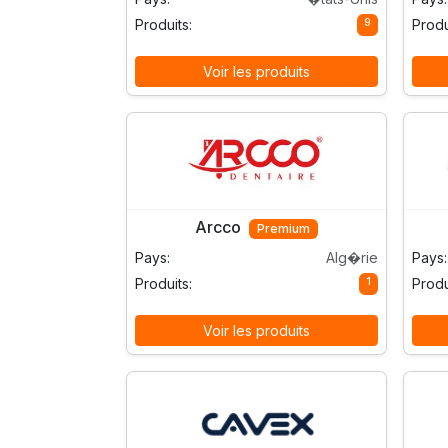
9
Produits:
Produ
Voir les produits
Arcco
Premium
Pays:
Alg�rie
Pays:
1
Produits:
Produ
Voir les produits