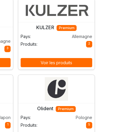
KULZER
Premium
Pays:
Allemagne
magne
2
Produits:
3
Voir les produits
Olident
Premium
Japon
Pays:
Pologne
1
5
Produits: