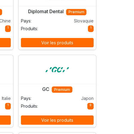
Diplomat Dental
Premium
Chine
Pays:
Slovaquie
1
1
Produits:
Voir les produits
GC
Premium
Italie
Pays:
Japon
1
9
Produits:
Voir les produits