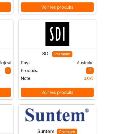
Voir les produits
SDI
Premium
Br�sil
Pays:
Australie
1
10
Produits:
Note:
3.0/5
Voir les produits
Suntem
Premium