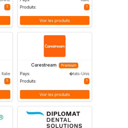
3
1
Produits:
Voir les produits
Carestream
Premium
Italie
Pays:
�tats-Unis
5
1
Produits:
Voir les produits