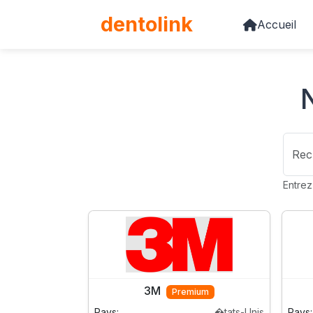
dento
link
Accueil
Recherche de marqu
Rech
Entrez
3M
Premium
Pays:
�tats-Unis
Pays: