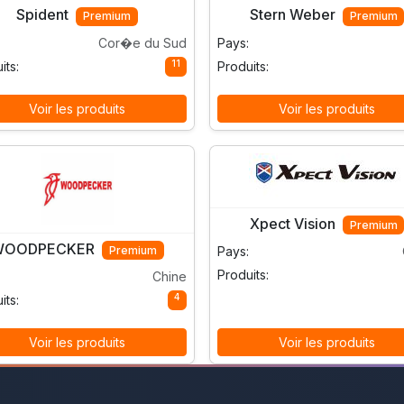
Spident
Stern Weber
Premium
Premium
Cor�e du Sud
Pays:
11
its:
Produits:
Voir les produits
Voir les produits
Xpect Vision
Premium
WOODPECKER
Premium
Pays:
Produits:
Chine
4
its:
Voir les produits
Voir les produits