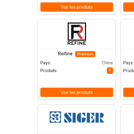
Voir les produits
Refine
Premium
Pays:
Chine
Pays:
2
Produits:
Produ
Voir les produits