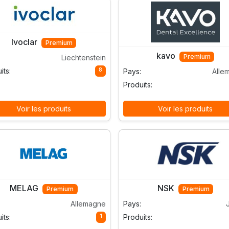
Ivoclar
Premium
kavo
Premium
Liechtenstein
8
its:
Pays:
Alle
Produits:
Voir les produits
Voir les produits
MELAG
NSK
Premium
Premium
Allemagne
Pays:
1
its:
Produits: