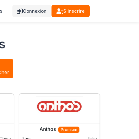
s
Connexion
S'inscrire
s
cher
Anthos
Premium
Chine
Pays:
Italie