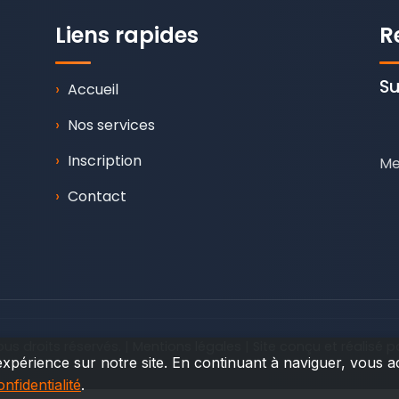
Liens rapides
R
Su
›
Accueil
›
Nos services
›
Inscription
Me
›
Contact
ous droits réservés. |
Mentions légales
|
Site conçu et réalisé p
xpérience sur notre site. En continuant à naviguer, vous ac
onfidentialité
.