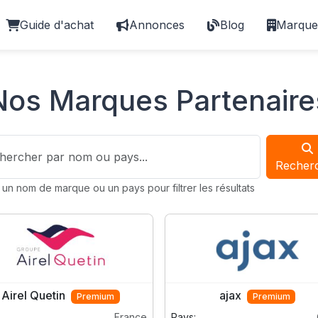
Guide d'achat
Annonces
Blog
Marque
Nos Marques Partenaire
es
ercher une marque
Recher
 un nom de marque ou un pays pour filtrer les résultats
Airel Quetin
ajax
Premium
Premium
France
Pays: