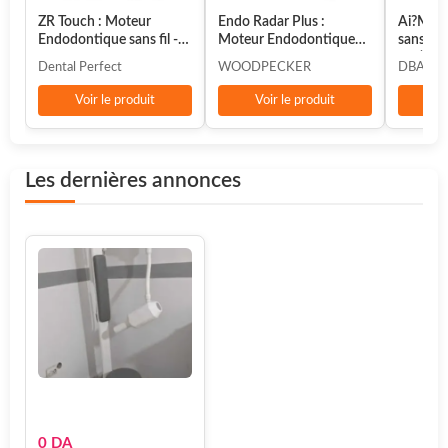
ZR Touch : Moteur
Endo Radar Plus :
Ai?Moto
Endodontique sans fil -
Moteur Endodontique
sans fil
Dental Perfect
avec Localisateur d'Apex
int�gr
Dental Perfect
WOODPECKER
DBA
� Woodpecker
Voir le produit
Voir le produit
Vo
Les dernières annonces
0 DA