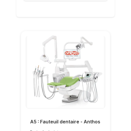
Euronda
(1)
kavo
(3)
LAFOMED
(1)
MELAG
(1)
NSK
(1)
Refine
(2)
Ritter
(3)
Saevo
(1)
SDI
(2)
Siger
(3)
Stern Weber
(2)
Suntem
(1)
WOODPECKER
(4)
Xpect Vision
(1)
A5 : Fauteuil dentaire - Anthos